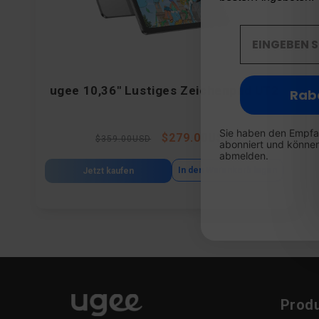
ugee 10,36" Lustiges Zeichenpad UT2
Raba
Sie haben den Empfa
Normaler
Verkaufspreis
$279.00USD
$359.00USD
abonniert und können
Preis
abmelden.
In den Warenkorb legen
Jetzt kaufen
Prod