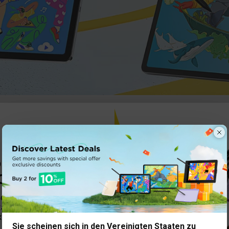
Sor
20 % Rabatt
% RABATT
ICHERN
eren Newsletter und
batt auf Ihre erste
xklusiven Zugang zu unseren
Sie scheinen sich in den Vereinigten Staaten zu