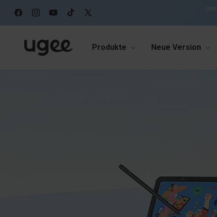
zum
Der
Inhalt
Facebook
Instagram
YouTube
TikTok
X
(Twitter)
Produkte
Neue Version