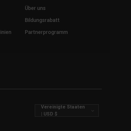
Über uns
Bildungsrabatt
inien
Partnerprogramm
L
Vereinigte Staaten
| USD $
a