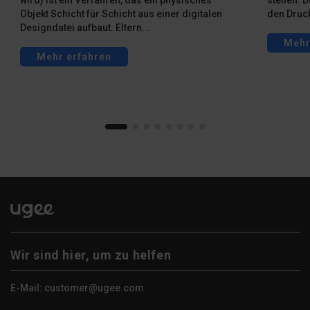
wird) ist ein Verfahren, das ein physisches
stellen. 
Objekt Schicht für Schicht aus einer digitalen
den Druck
Designdatei aufbaut. Eltern...
Mehr
Mehr erfahren
Wir sind hier, um zu helfen
E-Mail: customer@ugee.com